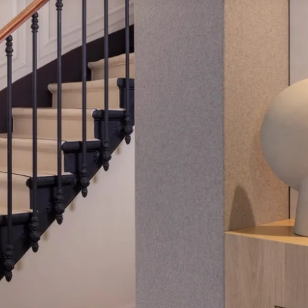
ITES
S